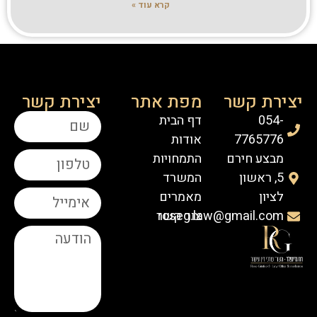
קרא עוד »
יצירת קשר
מפת אתר
יצירת קשר
054-
דף הבית
7765776
אודות
מבצע חירם
התמחויות
5, ראשון
המשרד
לציון
מאמרים
roseg.law@gmail.com
צור קשר