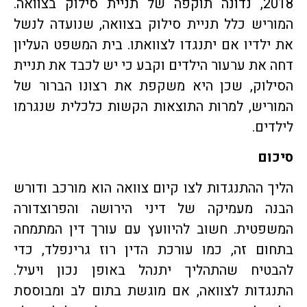
2018, נדונה תוקפה של תניית סילוק בצוואה.
המוריש כלל תניית סילוק בצוואה, שנועדה לנשל
את ילדיו אם יתנגדו לצוואתו. בית המשפט העליון
דחה את ערעור הילדים וקבע כי יש לכבד את תניית
הסילוק, שכן היא משקפת את רצונו הברור של
המוריש, למרות התוצאות הקשות כלכלית שנגרמו
לילדים.
סיכום
הליך ההתנגדות לצו קיום צוואה הוא מורכב ודורש
הבנה מעמיקה של דיני הירושה והפרוצדורה
המשפטית. חשוב להיוועץ עם עורך דין המתמחה
בתחום זה, כמו עורכת הדין רוז גרינפלד, כדי
להבטיח שהתהליך יתנהל באופן נכון ויעיל.
התנגדות לצוואה, אם מוגשת בתום לב ומבוססת