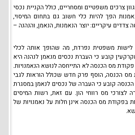
ון צרכים משפטיים ומסחריים, כולל הקניית נכסי
אמנות הפך להיות כלי חשוב גם בתחום המיסוי,
צדדים עיקריים: יוצר הנאמנות, הנאמן, והנהנה –
ת לישות משפטית נפרדת, מה שהופך אותה לכלי
עיף 69 לחוק מיסוי מקרקעין קובע כי העברת נכסים מנאמן לנהנה היא
קה פטורה ממס. למרות זאת, עד 2005, פקודת מס הכנסה לא התייחסה לנושא הנאמנויות.
במסגרת תיקון 147 לפקודת מס הכנסה, הוסף פרק חדש שכולל הוראות לגבי
 75ז(ד) לפקודת מס הכנסה קובע כי העברה של נכסים לנאמן במסגרת
לצורכי מס רווחי הון. עם זאת, רשות המיסים
דה לפיה ההוראות בפקודת מס הכנסה אינן חלות על נאמנויות של
שא.