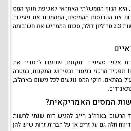
רשות המסים האמריקאית, המוכרת כ-IRS, היא הגוף הממשלתי האחראי לאכיפת חוקי המס
ות את ההכנסות מהמיסים, המממנות את פעילות
הממשל הפדרלי. ב-2018 בלבד, גבתה הרשות 3.3 טריליון דולר, סכום הממחיש את חשיבותה
איים
ת אלפי סעיפים ותקנות, שנועדו להסדיר את
חובותיהם וזכויותיהם של הנישומים. ל-IRS תפקיד מרכזי בניסוח ובפירוש התקנות, במטרה
ול בהתאם. חוקי המס נוגעים לכל נישום בארה"ב,
תאגידים.
לרשות המסים האמריקאית?
 הרשום בארה"ב חייב להגיש דוח שנתי לרשות
יווח חלה גם על זרים או על חברות זרות שיש להן