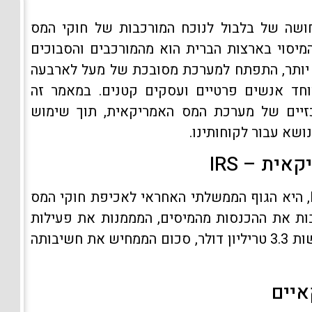
ושה של בלבול לנוכח המורכבות של חוקי המס
המיסוי בארצות הברית הוא מהמורכבים והסבוכים
ן יותר, התפתח למערכת מסובכת של מעל לארבעה
יוחד אנשים פרטיים ועסקים קטנים. במאמר זה
זיים של מערכת המס האמריקאית, תוך שימוש
ושא עבור לקוחותינו.
ית – IRS
רשות המסים האמריקאית, המוכרת כ-IRS, היא הגוף הממשלתי האחראי לאכיפת חוקי המס
ות את ההכנסות מהמיסים, המממנות את פעילות
הממשל הפדרלי. ב-2018 בלבד, גבתה הרשות 3.3 טריליון דולר, סכום הממחיש את חשיבותה
איים