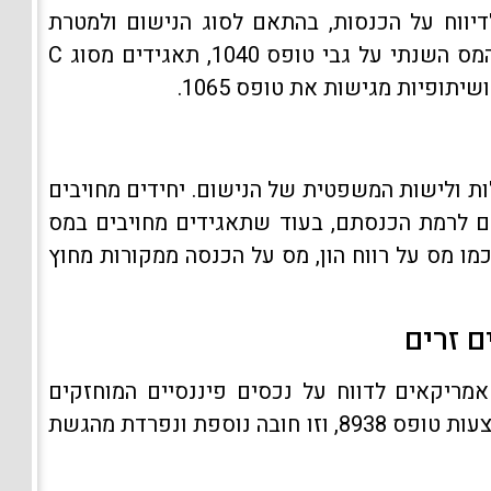
יווח על הכנסות, בהתאם לסוג הנישום ולמטרת
הדיווח. לדוגמה, יחידים מגישים את דוח המס השנתי על גבי טופס 1040, תאגידים מסוג C
ת ולישות המשפטית של הנישום. יחידים מחויבים
 לרמת הכנסתם, בעוד שתאגידים מחויבים במס
חודיים כמו מס על רווח הון, מס על הכנסה ממקורות מחוץ
ם זרים
מריקאים לדווח על נכסים פיננסיים המוחזקים
מחוץ לארה"ב. חובת דיווח זו מיושמת באמצעות טופס 8938, וזו חובה נוספת ונפרדת מהגשת