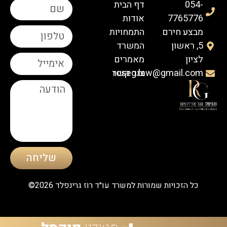
054-
דף הבית
7765776
אודות
מבצע חירם
התמחויות
5, ראשון
המשרד
לציון
מאמרים
roseg.law@gmail.com
צור קשר
שליחה
כל הזכויות שמורות למשרד עו״ד רוז גרינפלד 2026©